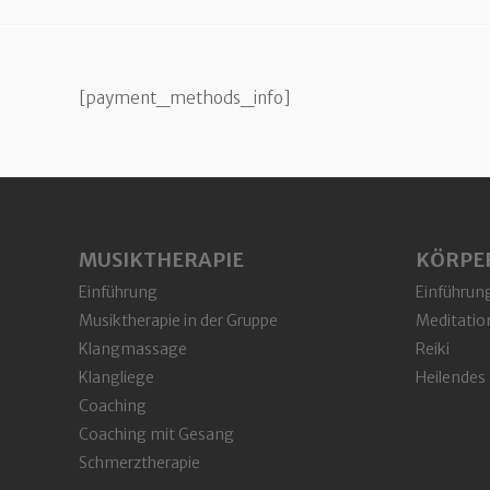
[payment_methods_info]
MUSIKTHERAPIE
KÖRPER
Einführung
Einführun
Musiktherapie in der Gruppe
Meditatio
Klangmassage
Reiki
Klangliege
Heilendes
Coaching
Coaching mit Gesang
Schmerztherapie