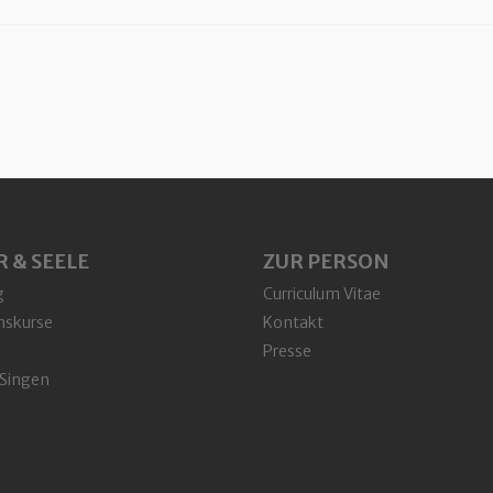
 & SEELE
ZUR PERSON
g
Curriculum Vitae
nskurse
Kontakt
Presse
 Singen